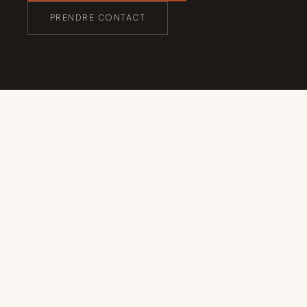
PRENDRE CONTACT
Formations & analyse
FORMATIONS
de pratique